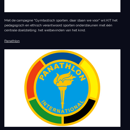
Met de campagne "Gymtastisch sporten, daar staan we voor" wil KIT het
pedagogisch en ethisch verantwoord sporten ondersteunen met één
centrale doelstelling: het welbevinden van het kind.
Panathlon