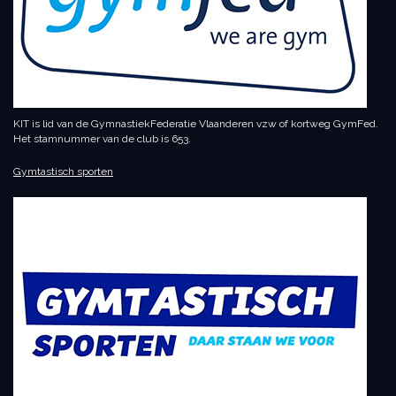
KIT is lid van de GymnastiekFederatie Vlaanderen vzw of kortweg GymFed.
Het stamnummer van de club is 653.
Gymtastisch sporten