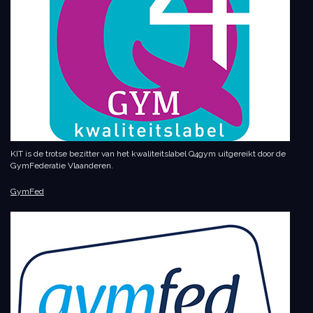
KIT is de trotse bezitter van het kwaliteitslabel Q4gym uitgereikt door de
GymFederatie Vlaanderen.
GymFed