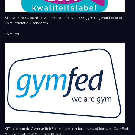
KIT is de trotse bezitter van het kwaliteitslabel Q4gym uitgereikt door de
GymFederatie Vlaanderen.
GymFed
KIT is lid van de GymnastiekFederatie Vlaanderen vzw of kortweg GymFed.
Het stamnummer van de club is 653.