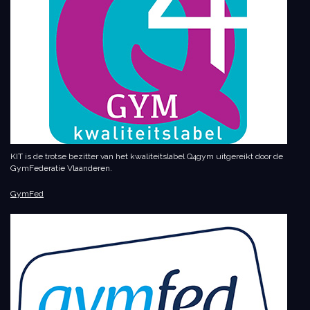
KIT is de trotse bezitter van het kwaliteitslabel Q4gym uitgereikt door de
GymFederatie Vlaanderen.
GymFed