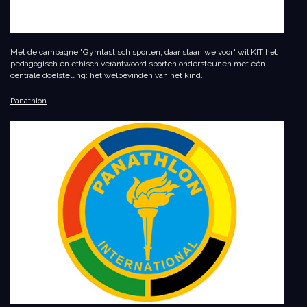
Met de campagne "Gymtastisch sporten, daar staan we voor" wil KIT het
pedagogisch en ethisch verantwoord sporten ondersteunen met één
centrale doelstelling: het welbevinden van het kind.
Panathlon