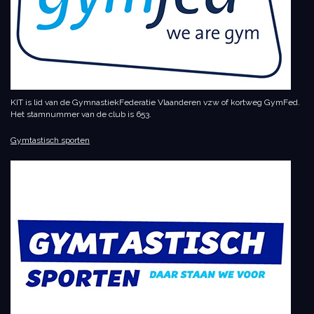
KIT is lid van de GymnastiekFederatie Vlaanderen vzw of kortweg GymFed.
Het stamnummer van de club is 653.
Gymtastisch sporten