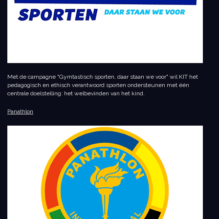
Met de campagne "Gymtastisch sporten, daar staan we voor" wil KIT het
pedagogisch en ethisch verantwoord sporten ondersteunen met één
centrale doelstelling: het welbevinden van het kind.
Panathlon