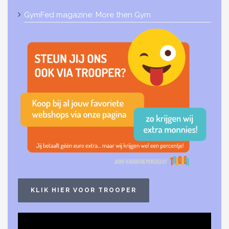
GymFed magazine: More then Gym
KLIK HIER VOOR TROOPER