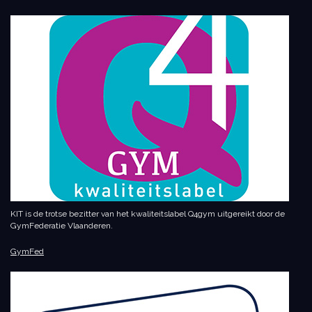
KIT is de trotse bezitter van het kwaliteitslabel Q4gym uitgereikt door de
GymFederatie Vlaanderen.
GymFed