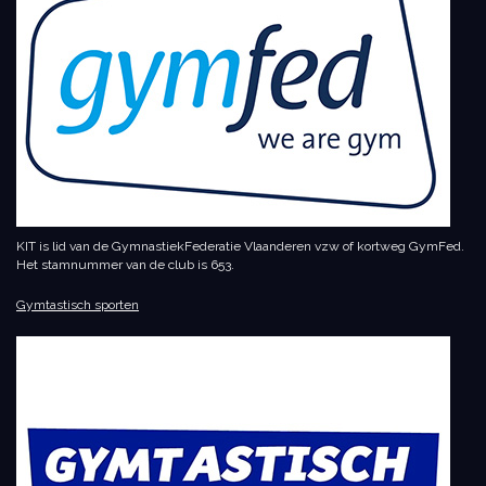
KIT is lid van de GymnastiekFederatie Vlaanderen vzw of kortweg GymFed.
Het stamnummer van de club is 653.
Gymtastisch sporten